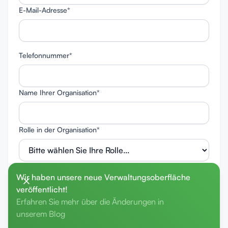
E-Mail-Adresse*
Telefonnummer*
Name Ihrer Organisation*
Rolle in der Organisation*
Haben Sie bereits konkrete Fragen, auf welche wir uns
Wir haben unsere neue Verwaltungsoberfläche
vorbereiten können?*
veröffentlicht!
Erfahren Sie mehr über die Änderungen in
unserem Blog