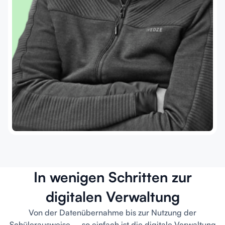
„Der digitale Schülerausweis hat unsere
Schulverwaltung revolutioniert. Die einfache
In wenigen Schritten zur
Integration und die neuen Features sparen uns
viel Zeit.“
digitalen Verwaltung
Von der Datenübernahme bis zur Nutzung der
Schülerausweise – so einfach ist die digitale Verwaltung